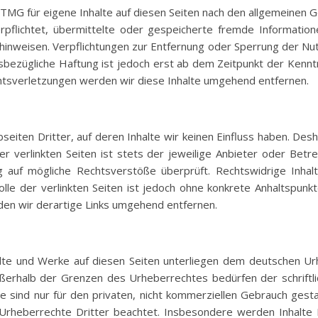
 TMG für eigene Inhalte auf diesen Seiten nach den allgemeinen 
verpflichtet, übermittelte oder gespeicherte fremde Informa
it hinweisen. Verpflichtungen zur Entfernung oder Sperrung der N
sbezügliche Haftung ist jedoch erst ab dem Zeitpunkt der Kennt
sverletzungen werden wir diese Inhalte umgehend entfernen.
eiten Dritter, auf deren Inhalte wir keinen Einfluss haben. Desh
 verlinkten Seiten ist stets der jeweilige Anbieter oder Betrei
 auf mögliche Rechtsverstöße überprüft. Rechtswidrige Inhal
olle der verlinkten Seiten ist jedoch ohne konkrete Anhaltspunk
n wir derartige Links umgehend entfernen.
alte und Werke auf diesen Seiten unterliegen dem deutschen Urh
ßerhalb der Grenzen des Urheberrechtes bedürfen der schriftl
 sind nur für den privaten, nicht kommerziellen Gebrauch gestat
rheberrechte Dritter beachtet. Insbesondere werden Inhalte Dr